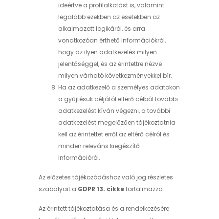
ideértve a profilalkotást is, valamint
legalább ezekben az esetekben az
alkalmazott logikáról, és arra
vonatkozóan érthető információkról,
hogy az ilyen adatkezelés milyen
jelentőséggel, és az érintettre nézve
milyen várható következményekkel bír.
Ha az adatkezelő a személyes adatokon
a gyűjtésük céljától eltérő célból további
adatkezelést kíván végezni, a további
adatkezelést megelőzően tájékoztatnia
kell az érintettet erről az eltérő célról és
minden releváns kiegészítő
információról.
Az előzetes tájékozódáshoz való jog részletes
szabályait a
GDPR 13. cikke
tartalmazza.
Az érintett tájékoztatása és a rendelkezésére