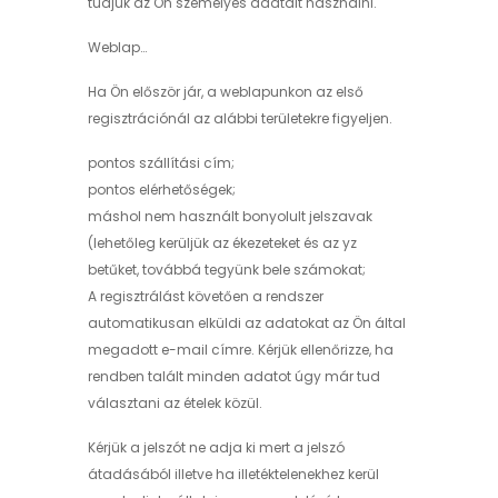
tudjuk az Ön személyes adatait használni.
Weblap…
Ha Ön először jár, a weblapunkon az első
regisztrációnál az alábbi területekre figyeljen.
pontos szállítási cím;
pontos elérhetőségek;
máshol nem használt bonyolult jelszavak
(lehetőleg kerüljük az ékezeteket és az yz
betűket, továbbá tegyünk bele számokat;
A regisztrálást követően a rendszer
automatikusan elküldi az adatokat az Ön által
megadott e-mail címre. Kérjük ellenőrizze, ha
rendben talált minden adatot úgy már tud
választani az ételek közül.
Kérjük a jelszót ne adja ki mert a jelszó
átadásából illetve ha illetéktelenekhez kerül