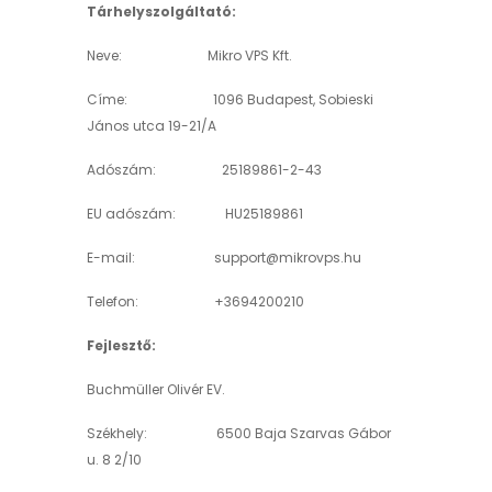
Tárhelyszolgáltató:
Neve: Mikro VPS Kft.
Címe: 1096 Budapest, Sobieski
János utca 19-21/A
Adószám: 25189861-2-43
EU adószám: HU25189861
E-mail:
support@mikrovps.hu
Telefon: +3694200210
Fejlesztő:
Buchmüller Olivér EV.
Székhely: 6500 Baja Szarvas Gábor
u. 8 2/10