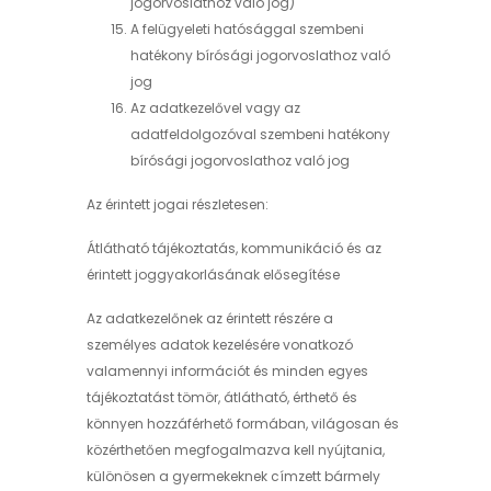
jogorvoslathoz való jog)
A felügyeleti hatósággal szembeni
hatékony bírósági jogorvoslathoz való
jog
Az adatkezelővel vagy az
adatfeldolgozóval szembeni hatékony
bírósági jogorvoslathoz való jog
Az érintett jogai részletesen:
Átlátható tájékoztatás, kommunikáció és az
érintett joggyakorlásának elősegítése
Az adatkezelőnek az érintett részére a
személyes adatok kezelésére vonatkozó
valamennyi információt és minden egyes
tájékoztatást tömör, átlátható, érthető és
könnyen hozzáférhető formában, világosan és
közérthetően megfogalmazva kell nyújtania,
különösen a gyermekeknek címzett bármely