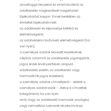
összefüggő tényekről és információkról az
adatkezelés megkezdését megelőzően
tájékoztatást kapjon. Ennek keretében az
érintettet tájékoztatni kell:
az adatkezelő és képviselője kilétéről és
elérhetőségeiről,
az adatvédelmi tisztviselő elérhetőségeiről (ha
van ilyen),
a személyes adatok tervezett kezelésének
céljáról, valamint az adatkezelés jogalapjáról,
jogos érdek érvényesítésén alapuló
adatkezelés esetén, az adatkezelő vagy
harmadik fél jogos érdekeiről,
a személyes adatok címzettjeiről - akikkel a
személyes adatot közlik - , illetve a címzettek
kategóriáiról, ha van ilyen;
arról, hogy az adatkezelő harmadik országba
vagy nemzetközi szervezet részére kívánja