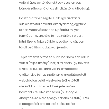
való kilépéskor törlődnek (egy session egy
böngészőhasználat az elindítástól a kilépésig).
Használatot elősegítő sütik: így azokat a
sütiket szoktál nevezni, amelyek megjegyzik a
felhasználó választásait, például milyen
formában szeretné a felhasználó az oldalt
látni. Ezek a fajta sütik lényegében a sütiben
tárolt beállítási adatokat jelentik.
Teljesítményt biztosító sütik: bár nem sok közük
van a "teljesítmény"-hez, általában így nevezik
azokat a sütiket, amelyek információkat
gyűjtenek a felhasználónak a meglátogatott
weboldalon belüli viselkedéséről, eltöltött
idejéről, kattintásairól. Ezek jellemzően
harmadik fél alkalmazásai (pl. Google
Analytics, AdWords, vagy Yandex.ru sütik). Ezek
a látogatóról profilalkotás készítésére