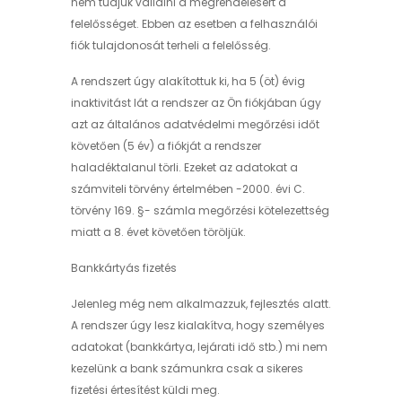
nem tudjuk vállalni a megrendelésért a
felelősséget. Ebben az esetben a felhasználói
fiók tulajdonosát terheli a felelősség.
A rendszert úgy alakítottuk ki, ha 5 (öt) évig
inaktivitást lát a rendszer az Ön fiókjában úgy
azt az általános adatvédelmi megőrzési időt
követően (5 év) a fiókját a rendszer
haladéktalanul törli. Ezeket az adatokat a
számviteli törvény értelmében -2000. évi C.
törvény 169. §- számla megőrzési kötelezettség
miatt a 8. évet követően töröljük.
Bankkártyás fizetés
Jelenleg még nem alkalmazzuk, fejlesztés alatt.
A rendszer úgy lesz kialakítva, hogy személyes
adatokat (bankkártya, lejárati idő stb.) mi nem
kezelünk a bank számunkra csak a sikeres
fizetési értesítést küldi meg.