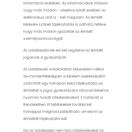
információ esetében. Az információkat írásban
vagy más módon - ideértve adott esetben az
elektronikus utat is - kell megadni. Az érintett
kérésére szóbeli tájékoztatás is adható, feltéve,
hogy más módon igazolták az érintett
személyazonosságát.
Az adatkezelőnek elő kell segítenie az érintett
jogainak a gyakorlását.
Az adatkezelő indokolatlan késedelem nélkül,
de mindenféleképpen a kérelem beérkezésétől
számított egy hónapon belül tájékoztatja az
érintettet a jogai gyakorlására irányuló kérelme
nyomán hozott intézkedésekről. E határidő a
Rendeletben írt feltételekkel további két
hónappal meghosszabbítható. amelyről az
érintettet tájékoztatni kell.
Ha az adatkezelő nem tesz intézkedéseket az