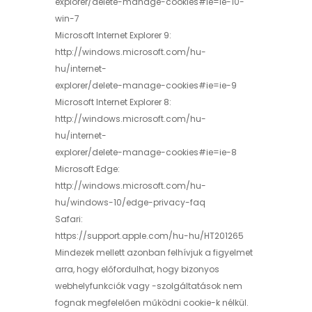
explorer/delete-manage-cookies#ie=ie-10-
win-7
Microsoft Internet Explorer 9:
http://windows.microsoft.com/hu-
hu/internet-
explorer/delete-manage-cookies#ie=ie-9
Microsoft Internet Explorer 8:
http://windows.microsoft.com/hu-
hu/internet-
explorer/delete-manage-cookies#ie=ie-8
Microsoft Edge:
http://windows.microsoft.com/hu-
hu/windows-10/edge-privacy-faq
Safari:
https://support.apple.com/hu-hu/HT201265
Mindezek mellett azonban felhívjuk a figyelmet
arra, hogy előfordulhat, hogy bizonyos
webhelyfunkciók vagy -szolgáltatások nem
fognak megfelelően működni cookie-k nélkül.