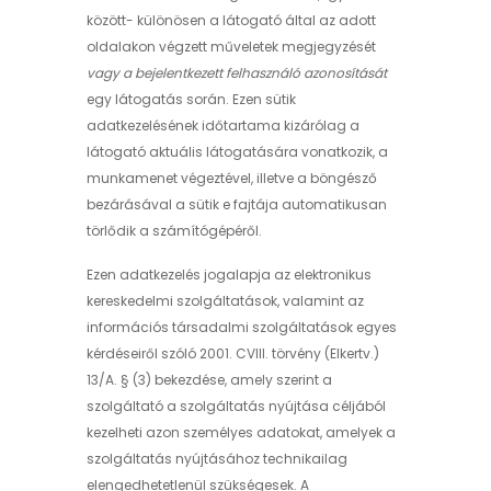
között- különösen a látogató által az adott
oldalakon végzett műveletek megjegyzését
vagy a bejelentkezett felhasználó azonosítását
egy látogatás során. Ezen sütik
adatkezelésének időtartama kizárólag a
látogató aktuális látogatására vonatkozik, a
munkamenet végeztével, illetve a böngésző
bezárásával a sütik e fajtája automatikusan
törlődik a számítógépéről.
Ezen adatkezelés jogalapja az elektronikus
kereskedelmi szolgáltatások, valamint az
információs társadalmi szolgáltatások egyes
kérdéseiről szóló 2001. CVIII. törvény (Elkertv.)
13/A. § (3) bekezdése, amely szerint a
szolgáltató a szolgáltatás nyújtása céljából
kezelheti azon személyes adatokat, amelyek a
szolgáltatás nyújtásához technikailag
elengedhetetlenül szükségesek. A