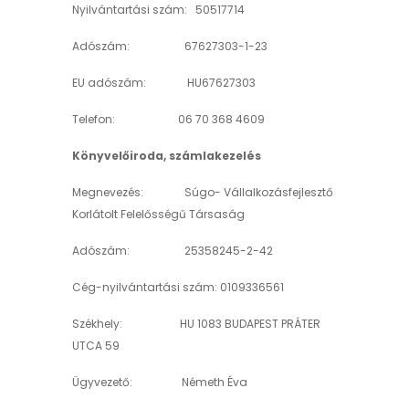
Nyilvántartási szám: 50517714
Adószám: 67627303-1-23
EU adószám: HU67627303
Telefon: 06 70 368 4609
Könyvelőiroda, számlakezelés
Megnevezés: Súgo- Vállalkozásfejlesztő
Korlátolt Felelősségű Társaság
Adószám: 25358245-2-42
Cég-nyilvántartási szám: 0109336561
Székhely: HU 1083 BUDAPEST PRÁTER
UTCA 59
Ügyvezető: Németh Éva