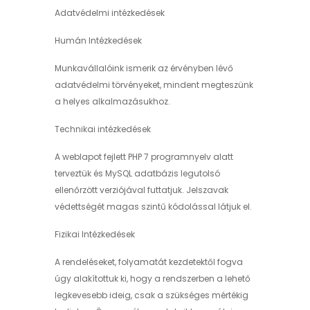
Adatvédelmi intézkedések
Humán Intézkedések
Munkavállalóink ismerik az érvényben lévő
adatvédelmi törvényeket, mindent megteszünk
a helyes alkalmazásukhoz.
Technikai intézkedések
A weblapot fejlett PHP 7 programnyelv alatt
terveztük és MySQL adatbázis legutolsó
ellenőrzött verziójával futtatjuk. Jelszavak
védettségét magas szintű kódolással látjuk el.
Fizikai Intézkedések
A rendeléseket, folyamatát kezdetektől fogva
úgy alakítottuk ki, hogy a rendszerben a lehető
legkevesebb ideig, csak a szükséges mértékig