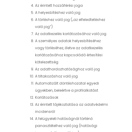
Az érintett hozzáférési joga
A helyesbítéshez való jog
A törléshez való jog („az elfeledtetéshez
való jog”)
Az adatkezelés korlátozásához való jog
A személyes adatok helyesbítéséhez
vagy törléséhez, illetve az adatkezelés
korlátozásához kapcsolódó értesítési
kötelezettség
Az adathordozhatósághoz való jog
A tiltakozáshoz való jog
Automatizált döntéshozatal egyedi
ügyekben, beleértve a profilalkotást
Korlátozások
Az érintett tájékoztatása az adatvédelmi
incidensről
A felügyeleti hatóságnál történő
panasztételhez való jog (hatósági