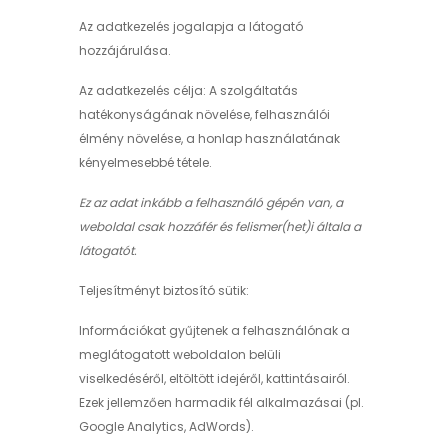
Az adatkezelés jogalapja a látogató
hozzájárulása.
Az adatkezelés célja: A szolgáltatás
hatékonyságának növelése, felhasználói
élmény növelése, a honlap használatának
kényelmesebbé tétele.
Ez az adat inkább a felhasználó gépén van, a
weboldal csak hozzáfér és felismer(het)i általa a
látogatót.
Teljesítményt biztosító sütik:
Információkat gyűjtenek a felhasználónak a
meglátogatott weboldalon belüli
viselkedéséről, eltöltött idejéről, kattintásairól.
Ezek jellemzően harmadik fél alkalmazásai (pl.
Google Analytics, AdWords).