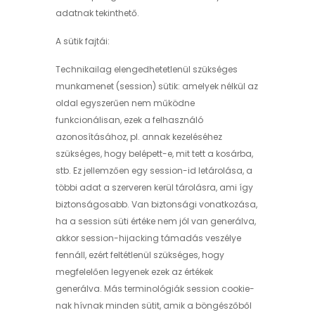
adatnak tekinthető.
A sütik fajtái:
Technikailag elengedhetetlenül szükséges
munkamenet (session) sütik: amelyek nélkül az
oldal egyszerűen nem működne
funkcionálisan, ezek a felhasználó
azonosításához, pl. annak kezeléséhez
szükséges, hogy belépett-e, mit tett a kosárba,
stb. Ez jellemzően egy session-id letárolása, a
többi adat a szerveren kerül tárolásra, ami így
biztonságosabb. Van biztonsági vonatkozása,
ha a session süti értéke nem jól van generálva,
akkor session-hijacking támadás veszélye
fennáll, ezért feltétlenül szükséges, hogy
megfelelően legyenek ezek az értékek
generálva. Más terminológiák session cookie-
nak hívnak minden sütit, amik a böngészőből