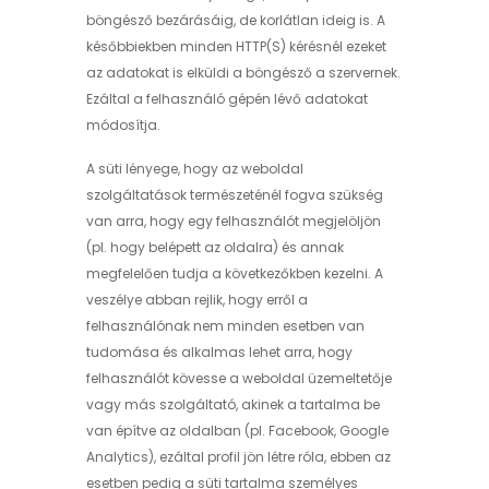
böngésző bezárásáig, de korlátlan ideig is. A
későbbiekben minden HTTP(S) kérésnél ezeket
az adatokat is elküldi a böngésző a szervernek.
Ezáltal a felhasználó gépén lévő adatokat
módosítja.
A süti lényege, hogy az weboldal
szolgáltatások természeténél fogva szükség
van arra, hogy egy felhasználót megjelöljön
(pl. hogy belépett az oldalra) és annak
megfelelően tudja a következőkben kezelni. A
veszélye abban rejlik, hogy erről a
felhasználónak nem minden esetben van
tudomása és alkalmas lehet arra, hogy
felhasználót kövesse a weboldal üzemeltetője
vagy más szolgáltató, akinek a tartalma be
van építve az oldalban (pl. Facebook, Google
Analytics), ezáltal profil jön létre róla, ebben az
esetben pedig a süti tartalma személyes