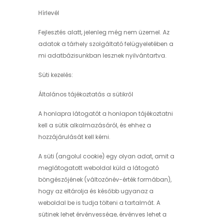
Hírlevél
Fejlesztés alatt, jelenleg még nem üzemel. Az
adatok a tárhely szolgáltató felügyeletében a
mi adatbázisunkban lesznek nyilvántartva.
Süti kezelés:
Általános tájékoztatás a sütikről
A honlapra látogatót a honlapon tájékoztatni
kell a sütik alkalmazásáról, és ehhez a
hozzájárulását kell kérni.
A süti (angolul cookie) egy olyan adat, amit a
meglátogatott weboldal küld a látogató
böngészőjének (változónév-érték formában),
hogy az eltárolja és később ugyanaz a
weboldal be is tudja tölteni a tartalmát. A
sütinek lehet érvényessége, érvényes lehet a