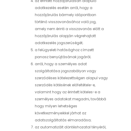
az érintett hozzájárulásán alapuló
adatkezelés esetén arról, hogy a
hozzájárulás bármely időpontban
történő visszavonásához való jog,
amely nem érinti a visszavonás előtt a
hozzájárulás alapján végrehajtott
adatkezelés jogszerűségét;
a felügyeleti hatósághoz címzett
panasz benyújtásának jogáról;
arról, hogy a személyes adat
szolgáltatása jogszabályon vagy
szerződéses kötelezettségen alapul vagy
szerződés kötésének előfeltétele-e,
valamint hogy az érintett köteles-e a
személyes adatokat megadni, továbbá
hogy milyen lehetséges
következményeikkel járhat az
adatszolgáltatás elmaradása;
az automatizált döntéshozatal tényéről,