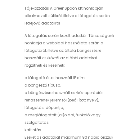
Tájékoztatás A GreenSpoon Kft.honlapján
alkalmazott sütikről, illetve a látogatás során
létrejövő adatokról
A látogatás során kezelt adatkör: Társaságunk
honlapja a weboldal használata során a
látogatóról, illetve az általa böngészésre
használt eszközről az alábbi adatokat
rögzítheti és kezelheti:
a látogató által használt IP cím,
a böngésző típusa,
a böngészésre használt eszköz operációs
rendszerének jellemzői (beállított nyelv),
látogatás időpontja,
a meglátogatott (al)oldal, funkció vagy
szolgáltatás.
kattintás
Ezeket az adatokat maximum 90 napig őrizzük