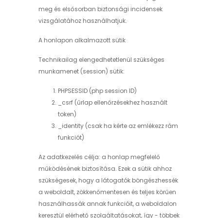
meg és elsősorban biztonsági incidensek
vizsgálatához használhatjuk.
A honlapon alkalmazott sütik
Technikailag elengedhetetlenül szükséges
munkamenet (session) sütik:
PHPSESSID (php session ID)
_csrf (űrlap ellenőrzésekhez használt
token)
_identity (csak ha kérte az emlékezz rám
funkciót)
Az adatkezelés célja: a honlap megfelelő
működésének biztosítása. Ezek a sütik ahhoz
szükségesek, hogy a látogatók böngészhessék
a weboldalt, zökkenőmentesen és teljes körűen
használhassák annak funkcióit, a weboldalon
keresztül elérhető szolgáltatásokat, így - többek