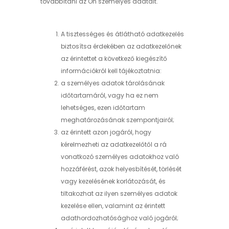
továbbítani az Ön személyes adatait.
A tisztességes és átlátható adatkezelés
biztosítsa érdekében az adatkezelőnek
az érintettet a következő kiegészítő
információkról kell tájékoztatnia:
a személyes adatok tárolásának
időtartamáról, vagy ha ez nem
lehetséges, ezen időtartam
meghatározásának szempontjairól;
az érintett azon jogáról, hogy
kérelmezheti az adatkezelőtől a rá
vonatkozó személyes adatokhoz való
hozzáférést, azok helyesbítését, törlését
vagy kezelésének korlátozását, és
tiltakozhat az ilyen személyes adatok
kezelése ellen, valamint az érintett
adathordozhatósághoz való jogáról;