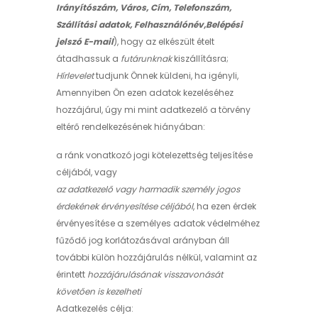
Irányítószám, Város, Cím, Telefonszám,
Szállítási adatok, Felhasználónév,Belépési
jelszó E-mail
), hogy az elkészült ételt
átadhassuk a
futárunknak
kiszállításra;
Hírlevelet
tudjunk Önnek küldeni, ha igényli,
Amennyiben Ön ezen adatok kezeléséhez
hozzájárul, úgy mi mint adatkezelő a törvény
eltérő rendelkezésének hiányában:
a ránk vonatkozó jogi kötelezettség teljesítése
céljából, vagy
az adatkezelő vagy harmadik személy jogos
érdekének érvényesítése céljából
, ha ezen érdek
érvényesítése a személyes adatok védelméhez
fűződő jog korlátozásával arányban áll
további külön hozzájárulás nélkül, valamint az
érintett
hozzájárulásának visszavonását
követően is kezelheti
Adatkezelés célja: