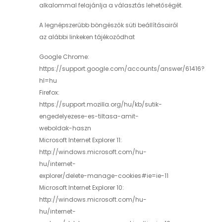
alkalommal felajánlja a választás lehetőségét.
A legnépszerűbb böngészők süti beállításairól
az alábbi linkeken tájékozódhat
Google Chrome:
https://support.google.com/accounts/answer/61416?
hl=hu
Firefox:
https://support.mozilla.org/hu/kb/sutik-
engedelyezese-es-tiltasa-amit-
weboldak-haszn
Microsoft Internet Explorer 11:
http://windows.microsoft.com/hu-
hu/internet-
explorer/delete-manage-cookies#ie=ie-11
Microsoft Internet Explorer 10:
http://windows.microsoft.com/hu-
hu/internet-