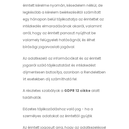
érintett kérelme nyomán, késedelem nélkül, de
legkésőbb a kérelem beérkezésétől számított
egy hónapon belül tájékoztatja az érintettet az
intézkedés elmaradásának okairól, valamint
arról, hogy az érintett panaszt nyújthat be
valamely felügyeleti hatóságnál, és élhet
bírósági jogorvoslati jogával.
Az adatkezelő az információkat és az érintett
jogairól szóló tájékoztatást és intézkedést
díjmentesen biztosítja, azonban a Rendeletben
írt esetekben díj számítható fel.
A részletes szabályok a
GDPR 12 cikke
alatt
találhatók.
Előzetes tájékozódáshoz való jog - ha a
személyes adatokat az érintettől gyűjtik
Az érintett jogosult arra, hogy az adatkezeléssel