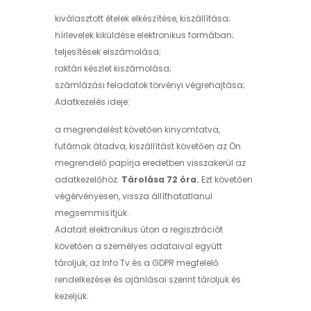
kiválasztott ételek elkészítése, kiszállítása;
hírlevelek kiküldése elektronikus formában;
teljesítések elszámolása;
raktári készlet kiszámolása;
számlázási feladatok törvényi végrehajtása;
Adatkezelés ideje:
a megrendelést követően kinyomtatva,
futárnak átadva, kiszállítást követően az Ön
megrendelő papírja eredetben visszakerül az
adatkezelőhöz.
Tárolása 72 óra.
Ezt követően
végérvényesen, vissza állíthatatlanul
megsemmisítjük.
Adatait elektronikus úton a regisztrációt
követően a személyes adataival együtt
tároljuk, az Info Tv és a GDPR megfelelő
rendelkezései és ajánlásai szerint tároljuk és
kezeljük.