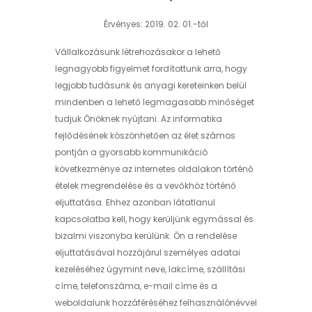
Érvényes: 2019. 02. 01.-től
Vállalkozásunk létrehozásakor a lehető
legnagyobb figyelmet fordítottunk arra, hogy
legjobb tudásunk és anyagi kereteinken belül
mindenben a lehető legmagasabb minőséget
tudjuk Önöknek nyújtani. Az informatika
fejlődésének köszönhetően az élet számos
pontján a gyorsabb kommunikáció
következménye az internetes oldalakon történő
ételek megrendelése és a vevőkhöz történő
eljuttatása. Ehhez azonban látatlanul
kapcsolatba kell, hogy kerüljünk egymással és
bizalmi viszonyba kerülünk. Ön a rendelése
eljuttatásával hozzájárul személyes adatai
kezeléséhez úgymint neve, lakcíme, szállítási
címe, telefonszáma, e-mail címe és a
weboldalunk hozzáféréséhez felhasználónévvel