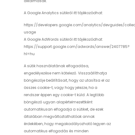
alkalmasak.
A Google Analytics sütikről itt tájékozódhat:
https://developers.google.com/analytics/devguides/collec
usage
A Google AdWords sütikről itt tájékozódhat:
https://support.google.com/adwords/answer/2407785?
hl=hu
A sütik használatának elfogadása,
engedélyezése nem kötelező. Visszaállíthatja
böngészője beállításait, hogy az utasítsa el az
összes cookie-t, vagy hogy jelezze, ha a
rendszer éppen egy cookie-t küld. A legtöbb
böngésző ugyan alapértelmezettként
automatikusan elfogadja a sütiket, de ezek
általában megváltoztathatóak annak
érdekében, hogy megakadályozható legyen az
automatikus elfogadás és minden