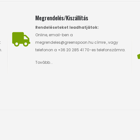
Megrendelés/Kiszállítás
Rendeléseteket leadhatjátok:
Online, email-ben a
t
megrendeles@greenspoon.hu
címre , vagy
n.
telefonon a +36 20 285 41 70-es telefonszámra.
Tovább...