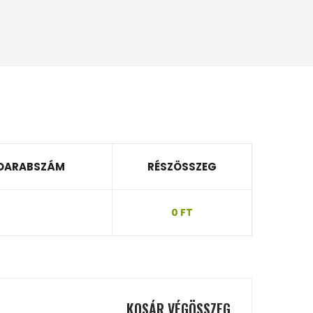
DARABSZÁM
RÉSZÖSSZEG
0 FT
KOSÁR VÉGÖSSZEG