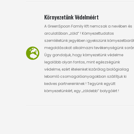
Környezetünk Védelméért
A GreenSpoon Family Kft nemcsak a nevében és
arculatában „zöld” ! Környezettudatos
szemléletünk jegyében igyekszünk környezetbará
megoldásokat alkalmazni tevékenységünk sorá
Úgy gondoljuk, hogy környezetünk védelme
legalább olyan fontos, mint egészségünk
védelme, ezért ételeinket kizárólag biológiailag
lebomló csomagolóanyagokban szállítjuk ki
kedves partnereinknek ! Tegyünk együtt
környezetünkért, egy „zöldebb” bolygóért !