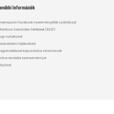
ovábbi Információk
reenspoon Facebook nyereményjáték szabályzat
ltalános Szerződési Feltételek (ÁSZF)
ogi nyilatkozat
datvédelmi tájékoztató
egrendeléssel kapcsolatos információk
nline rendelés kedvezménnyel
ályázat