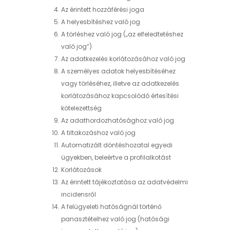
Az érintett hozzáférési joga
A helyesbítéshez való jog
A törléshez való jog („az elfeledtetéshez
való jog”)
Az adatkezelés korlátozásához való jog
A személyes adatok helyesbítéséhez
vagy törléséhez, illetve az adatkezelés
korlátozásához kapcsolódó értesítési
kötelezettség
Az adathordozhatósághoz való jog
A tiltakozáshoz való jog
Automatizált döntéshozatal egyedi
ügyekben, beleértve a profilalkotást
Korlátozások
Az érintett tájékoztatása az adatvédelmi
incidensről
A felügyeleti hatóságnál történő
panasztételhez való jog (hatósági