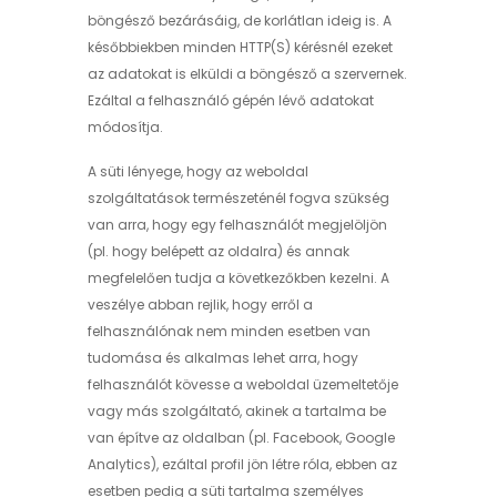
böngésző bezárásáig, de korlátlan ideig is. A
későbbiekben minden HTTP(S) kérésnél ezeket
az adatokat is elküldi a böngésző a szervernek.
Ezáltal a felhasználó gépén lévő adatokat
módosítja.
A süti lényege, hogy az weboldal
szolgáltatások természeténél fogva szükség
van arra, hogy egy felhasználót megjelöljön
(pl. hogy belépett az oldalra) és annak
megfelelően tudja a következőkben kezelni. A
veszélye abban rejlik, hogy erről a
felhasználónak nem minden esetben van
tudomása és alkalmas lehet arra, hogy
felhasználót kövesse a weboldal üzemeltetője
vagy más szolgáltató, akinek a tartalma be
van építve az oldalban (pl. Facebook, Google
Analytics), ezáltal profil jön létre róla, ebben az
esetben pedig a süti tartalma személyes