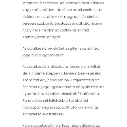
információ esetében. Az információkat írásban
vagy más módon - ideértve adott esetben az
elektronikus utat is - kell megadni. Az érintett
kérésére szóbeli tájékoztatás is adható, feltéve,
hogy más módon igazolták az érintett
személyazonosságát.
Az adatkezelőnek elő kell segítenie az érintett
jogainak a gyakorlását.
Az adatkezelő indokolatlan késedelem nélkül,
de mindenféleképpen a kérelem beérkezésétől
számított egy hónapon belül tájékoztatja az
érintettet a jogai gyakorlására irányuló kérelme
nyomán hozott intézkedésekről. E határidő a
Rendeletben írt feltételekkel további két
hónappal meghosszabbítható. amelyről az
érintettet tájékoztatni kell.
Ha az adatkezelő nem tesz intézkedéseket az