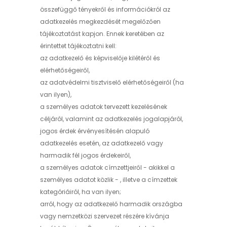
összefüggő tényekről és információkról az
adatkezelés megkezdését megelőzően
tájékoztatást kapjon. Ennek keretében az
érintettet tájékoztatni kell:
az adatkezelő és képviselője kilétéről és
elérhetőségeiről,
az adatvédelmi tisztviselő elérhetőségeiről (ha
van ilyen),
a személyes adatok tervezett kezelésének
céljáról, valamint az adatkezelés jogalapjáról,
jogos érdek érvényesítésén alapuló
adatkezelés esetén, az adatkezelő vagy
harmadik fél jogos érdekeiről,
a személyes adatok címzettjeiről - akikkel a
személyes adatot közlik - , illetve a címzettek
kategóriáiról, ha van ilyen;
arról, hogy az adatkezelő harmadik országba
vagy nemzetközi szervezet részére kívánja