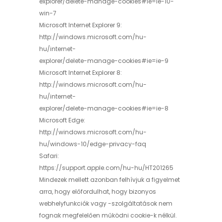
explorer/delete-manage-cookies#ie=ie-10-
win-7
Microsoft Internet Explorer 9:
http://windows.microsoft.com/hu-
hu/internet-
explorer/delete-manage-cookies#ie=ie-9
Microsoft Internet Explorer 8:
http://windows.microsoft.com/hu-
hu/internet-
explorer/delete-manage-cookies#ie=ie-8
Microsoft Edge:
http://windows.microsoft.com/hu-
hu/windows-10/edge-privacy-faq
Safari:
https://support.apple.com/hu-hu/HT201265
Mindezek mellett azonban felhívjuk a figyelmet
arra, hogy előfordulhat, hogy bizonyos
webhelyfunkciók vagy -szolgáltatások nem
fognak megfelelően működni cookie-k nélkül.