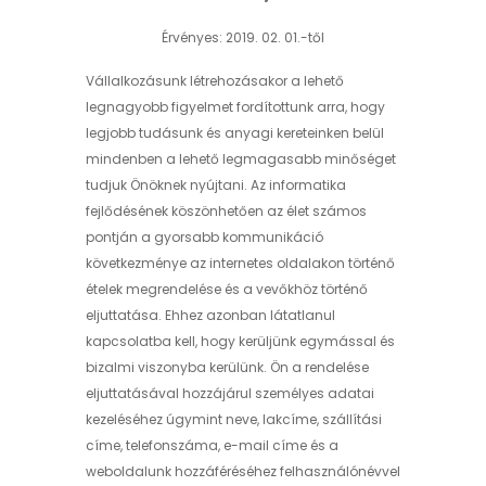
Érvényes: 2019. 02. 01.-től
Vállalkozásunk létrehozásakor a lehető
legnagyobb figyelmet fordítottunk arra, hogy
legjobb tudásunk és anyagi kereteinken belül
mindenben a lehető legmagasabb minőséget
tudjuk Önöknek nyújtani. Az informatika
fejlődésének köszönhetően az élet számos
pontján a gyorsabb kommunikáció
következménye az internetes oldalakon történő
ételek megrendelése és a vevőkhöz történő
eljuttatása. Ehhez azonban látatlanul
kapcsolatba kell, hogy kerüljünk egymással és
bizalmi viszonyba kerülünk. Ön a rendelése
eljuttatásával hozzájárul személyes adatai
kezeléséhez úgymint neve, lakcíme, szállítási
címe, telefonszáma, e-mail címe és a
weboldalunk hozzáféréséhez felhasználónévvel