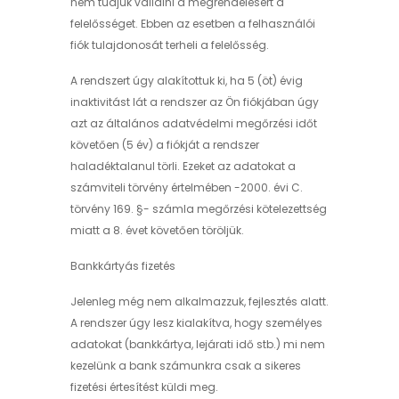
nem tudjuk vállalni a megrendelésért a
felelősséget. Ebben az esetben a felhasználói
fiók tulajdonosát terheli a felelősség.
A rendszert úgy alakítottuk ki, ha 5 (öt) évig
inaktivitást lát a rendszer az Ön fiókjában úgy
azt az általános adatvédelmi megőrzési időt
követően (5 év) a fiókját a rendszer
haladéktalanul törli. Ezeket az adatokat a
számviteli törvény értelmében -2000. évi C.
törvény 169. §- számla megőrzési kötelezettség
miatt a 8. évet követően töröljük.
Bankkártyás fizetés
Jelenleg még nem alkalmazzuk, fejlesztés alatt.
A rendszer úgy lesz kialakítva, hogy személyes
adatokat (bankkártya, lejárati idő stb.) mi nem
kezelünk a bank számunkra csak a sikeres
fizetési értesítést küldi meg.