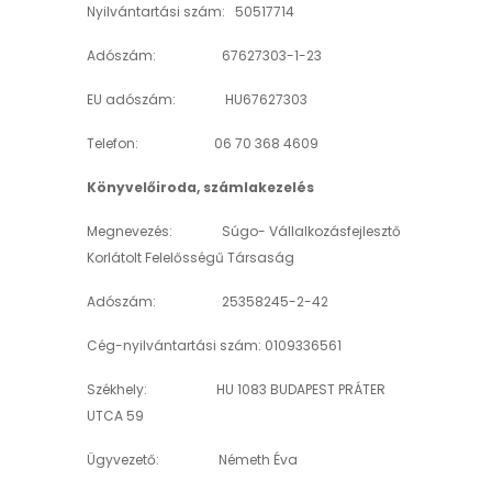
Nyilvántartási szám: 50517714
Adószám: 67627303-1-23
EU adószám: HU67627303
Telefon: 06 70 368 4609
Könyvelőiroda, számlakezelés
Megnevezés: Súgo- Vállalkozásfejlesztő
Korlátolt Felelősségű Társaság
Adószám: 25358245-2-42
Cég-nyilvántartási szám: 0109336561
Székhely: HU 1083 BUDAPEST PRÁTER
UTCA 59
Ügyvezető: Németh Éva