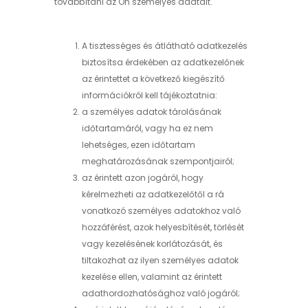
továbbítani az Ön személyes adatait.
A tisztességes és átlátható adatkezelés
biztosítsa érdekében az adatkezelőnek
az érintettet a következő kiegészítő
információkról kell tájékoztatnia:
a személyes adatok tárolásának
időtartamáról, vagy ha ez nem
lehetséges, ezen időtartam
meghatározásának szempontjairól;
az érintett azon jogáról, hogy
kérelmezheti az adatkezelőtől a rá
vonatkozó személyes adatokhoz való
hozzáférést, azok helyesbítését, törlését
vagy kezelésének korlátozását, és
tiltakozhat az ilyen személyes adatok
kezelése ellen, valamint az érintett
adathordozhatósághoz való jogáról;