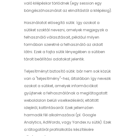
való kilépéskor törlődnek (egy session egy
böngészőhasználat az elindítástól a kilépésig).
Használatot elősegítő sütik: így azokat a
sütiket szoktál nevezni, amelyek megjegyzik a
felhasználó választásait, például milyen
formában szeretné a felhasználó az oldalt
látni. Ezek a fajta sütik lényegében a sütiben
tárolt beállítási adatokat jelentik.
Teljesítményt biztosító sütik: bár nem sok közük
van a "teljesítmény"-hez, általában így nevezik
azokat a sütiket, amelyek információkat
gyűjtenek a felhasználónak a meglátogatott
weboldalon belüli viselkedéséről, eltöltött
idejéről, kattintásairól. Ezek jellemzően
harmadik fél alkalmazásai (pl. Google
Analytics, AdWords, vagy Yandex.ru sütik). Ezek
a látogatóról profilalkotás készítésére