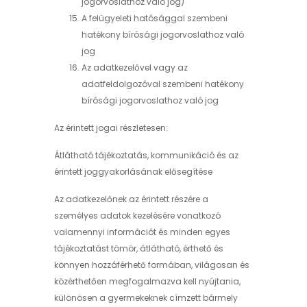
jogorvoslathoz való jog)
A felügyeleti hatósággal szembeni
hatékony bírósági jogorvoslathoz való
jog
Az adatkezelővel vagy az
adatfeldolgozóval szembeni hatékony
bírósági jogorvoslathoz való jog
Az érintett jogai részletesen:
Átlátható tájékoztatás, kommunikáció és az
érintett joggyakorlásának elősegítése
Az adatkezelőnek az érintett részére a
személyes adatok kezelésére vonatkozó
valamennyi információt és minden egyes
tájékoztatást tömör, átlátható, érthető és
könnyen hozzáférhető formában, világosan és
közérthetően megfogalmazva kell nyújtania,
különösen a gyermekeknek címzett bármely