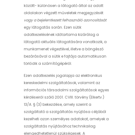
között- különösen a látogató által az adott
oldalakon végzett műveletek megjegyzését
vagy a bejelentkezett felhasználó azonosítását
egy látogatás során. Ezen sütik
adatkezelésének időtartama kizárólag a
látogató aktuális látogatására vonatkozik, a
munkamenet végeztével, illetve a böngésző
bezárásával a sütik e fajtája automatikusan
törlődik a számítógépéről.
Ezen adatkezelés jogalapja az elektronikus
kereskedelmi szolgáltatások, valamint az
információs társadalmi szolgáltatások egyes
kérdéseiről szóló 2001. CVIII. törvény (Elkertv.)
13/A. § (3) bekezdése, amely szerint a
szolgáltató a szolgáltatás nyújtása céljából
kezelheti azon személyes adatokat, amelyek a
szolgáltatás nyújtásához technikailag
elengedhetetlenül szükségesek. A