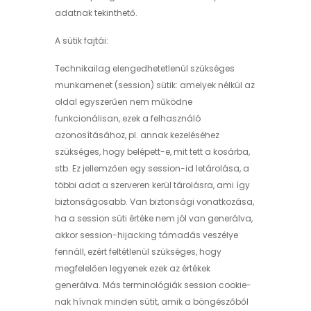
adatnak tekinthető.
A sütik fajtái:
Technikailag elengedhetetlenül szükséges
munkamenet (session) sütik: amelyek nélkül az
oldal egyszerűen nem működne
funkcionálisan, ezek a felhasználó
azonosításához, pl. annak kezeléséhez
szükséges, hogy belépett-e, mit tett a kosárba,
stb. Ez jellemzően egy session-id letárolása, a
többi adat a szerveren kerül tárolásra, ami így
biztonságosabb. Van biztonsági vonatkozása,
ha a session süti értéke nem jól van generálva,
akkor session-hijacking támadás veszélye
fennáll, ezért feltétlenül szükséges, hogy
megfelelően legyenek ezek az értékek
generálva. Más terminológiák session cookie-
nak hívnak minden sütit, amik a böngészőből