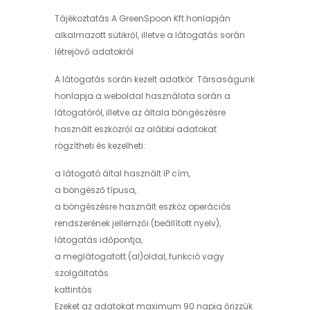
Tájékoztatás A GreenSpoon Kft.honlapján
alkalmazott sütikről, illetve a látogatás során
létrejövő adatokról
A látogatás során kezelt adatkör: Társaságunk
honlapja a weboldal használata során a
látogatóról, illetve az általa böngészésre
használt eszközről az alábbi adatokat
rögzítheti és kezelheti:
a látogató által használt IP cím,
a böngésző típusa,
a böngészésre használt eszköz operációs
rendszerének jellemzői (beállított nyelv),
látogatás időpontja,
a meglátogatott (al)oldal, funkció vagy
szolgáltatás.
kattintás
Ezeket az adatokat maximum 90 napig őrizzük