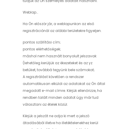
tudjuk az Ön személyes adatait használni.
Weblap…
Ha Ön először jár, a weblapunkon az első
regisztrációnál az alábbi területekre figyeljen.
pontos szállítási cím;
pontos elérhetőségek;
máshol nem használt bonyolult jelszavak
(lehetőleg kerüljük az ékezeteket és az yz
betűket, továbbá tegyünk bele számokat;
A regisztrálást követően a rendszer
automatikusan elküldi az adatokat az Ön által
megadott e-mail címre. Kérjük ellenőrizze, ha
rendben talált minden adatot úgy már tud
választani az ételek közül.
Kérjük a jelszót ne adja ki mert a jelszó
átadásából illetve ha illetéktelenekhez kerül