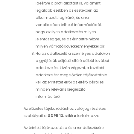
ideértve a profilalkotást is, valamint
legalább ezekben az esetekben az
alkalmazott logikáról, és arra
vonatkozóan érthető információkról,
hogy az ilyen adatkezelés milyen
jelentőséggel, és az érintettre nézve
milyen várható következményekkel bír.
Ha az adatkezelő a személyes adatokon
a gyűjtésük céljától eltérő célból további
adatkezelést kíván végezni, a további
adatkezelést megelőzően tájékoztatnia
kell az érintettet erről az eltérő célról és
minden releváns kiegészítő
információról.
Az előzetes tájékozódáshoz való jog részletes
szabályait a
GDPR 13. cikke
tartalmazza.
Az érintett tájékoztatása és a rendelkezésére