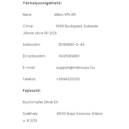
Tárhelyszolgáltató:
Neve: Mikro VPS Kft.
Címe: 1096 Budapest, Sobieski
János utca 19-21/A
Adószám: 25189861-2-43
EU adószám: HU25189861
E-mail:
support@mikrovps.hu
Telefon: +3694200210
Fejlesztő:
Buchmüller Olivér EV.
Székhely: 6500 Baja Szarvas Gábor
u. 8 2/10