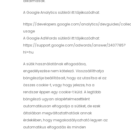
alkalmasak.
A Google Analytics sütikről itt tájékozódhat:
https://developers.google.com/analytics/devguides/collec
usage
A Google AdWords sütikről itt tájékozódhat:
https://support.google.com/adwords/answer/2407785?
hl=hu
A sütik használatának elfogadása,
engedélyezése nem kötelező. Visszaállíthatja
böngészője beállításait, hogy az utasítsa el az
összes cookie-t, vagy hogy jelezze, ha a
rendszer éppen egy cookie-t küld. A legtöbb
böngésző ugyan alapértelmezettként
automatikusan elfogadja a sütiket, de ezek
általában megváltoztathatóak annak
érdekében, hogy megakadályozható legyen az
automatikus elfogadás és minden