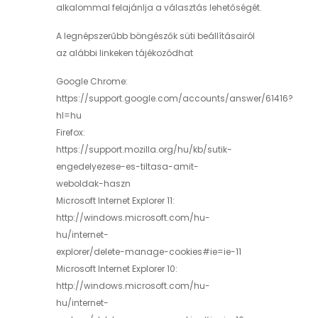
alkalommal felajánlja a választás lehetőségét.
A legnépszerűbb böngészők süti beállításairól
az alábbi linkeken tájékozódhat
Google Chrome:
https://support.google.com/accounts/answer/61416?
hl=hu
Firefox:
https://support.mozilla.org/hu/kb/sutik-
engedelyezese-es-tiltasa-amit-
weboldak-haszn
Microsoft Internet Explorer 11:
http://windows.microsoft.com/hu-
hu/internet-
explorer/delete-manage-cookies#ie=ie-11
Microsoft Internet Explorer 10:
http://windows.microsoft.com/hu-
hu/internet-