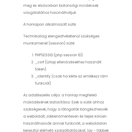
meg és elsősorban biztonsági incidensek
vizsgálatához használhatjuk.
A honlapon alkalmazott sütik
Technikailag elengedhetetlenül szükséges
munkamenet (session) sütik:
PHPSESSID (php session ID)
_csrf (űrlap ellenőrzésekhez használt
token)
_identity (csak ha kérte az emlékezz rám
funkciót)
Az adatkezelés célja: a honlap megfelelő
működésének biztosítása. Ezek a sütik ahhoz
szükségesek, hogy a látogatók böngészhessék
a weboldalt, zökkenőmentesen és teljes körűen
használhassák annak funkcióit, a weboldalon
keresztül elérhető szolgáltatásokat, így - többek