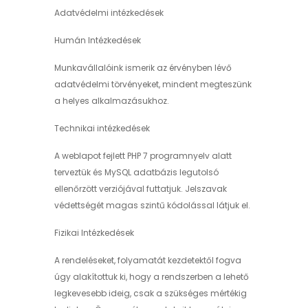
Adatvédelmi intézkedések
Humán Intézkedések
Munkavállalóink ismerik az érvényben lévő
adatvédelmi törvényeket, mindent megteszünk
a helyes alkalmazásukhoz.
Technikai intézkedések
A weblapot fejlett PHP 7 programnyelv alatt
terveztük és MySQL adatbázis legutolsó
ellenőrzött verziójával futtatjuk. Jelszavak
védettségét magas szintű kódolással látjuk el.
Fizikai Intézkedések
A rendeléseket, folyamatát kezdetektől fogva
úgy alakítottuk ki, hogy a rendszerben a lehető
legkevesebb ideig, csak a szükséges mértékig