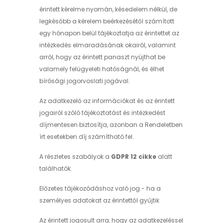
érintett kérelme nyomán, késedelem nélkül, de
legkésőbb a kérelem beérkezésétől számított
egy hónapon belül tájékoztatja az érintettet az
intézkedés elmaradásának okairól, valamint
arról, hogy az érintett panaszt nyújthat be
valamely felügyeleti hatóságnál, és élhet
bírósági jogorvoslati jogával.
Az adatkezelő az információkat és az érintett
jogairól szóló tájékoztatást és intézkedést
díjmentesen biztosítja, azonban a Rendeletben
írt esetekben díj számítható fel.
A részletes szabályok a
GDPR 12 cikke
alatt
találhatók.
Előzetes tájékozódáshoz való jog - ha a
személyes adatokat az érintettől gyűjtik
Az érintett jogosult arra, hogy az adatkezeléssel