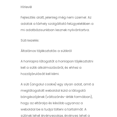
Hírlevél
Fejlesztés alatt, jelenleg még nem üzemel. Az
adatok a tárhely szolgáltató felügyeletében a
mi adatbázisunkban lesznek nyilvántartva.
Süti kezelés:
Általános tájékoztatás a sütikről
A honlapra látogatót a honlapon tájékoztatni
kell a sütik alkalmazásáról, és ehhez a
hozzájárulását kell kérni.
A süti (angolul cookie) egy olyan adat, amit a
meglátogatott weboldal küld a látogató
böngészőjének (változónév-érték formában),
hogy az eltárolja és később ugyanaz a
weboldal be is tudja tölteni a tartalmát. A
sütinek lehet érvényessége, érvényes lehet a