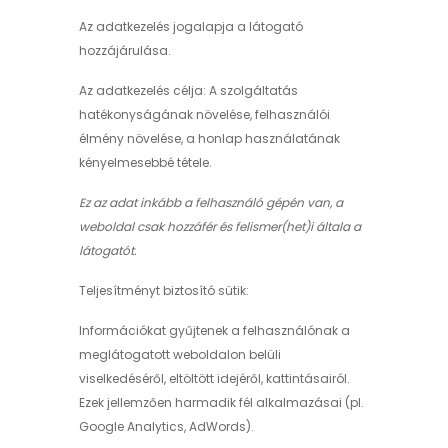
Az adatkezelés jogalapja a látogató
hozzájárulása.
Az adatkezelés célja: A szolgáltatás
hatékonyságának növelése, felhasználói
élmény növelése, a honlap használatának
kényelmesebbé tétele.
Ez az adat inkább a felhasználó gépén van, a
weboldal csak hozzáfér és felismer(het)i általa a
látogatót.
Teljesítményt biztosító sütik:
Információkat gyűjtenek a felhasználónak a
meglátogatott weboldalon belüli
viselkedéséről, eltöltött idejéről, kattintásairól.
Ezek jellemzően harmadik fél alkalmazásai (pl.
Google Analytics, AdWords).