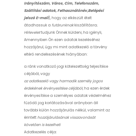
Irányítószám, Város, Cím, Telefonszám,
Szállítási adatok, Felhasználónév,Belépési
jelszó E-mail
), hogy az elkészült ételt
átadhassuk a
futárunknak
kiszállításra;
Hírlevelet
tudjunk Önnek küldeni, ha igényli,
Amennyiben Ön ezen adatok kezeléséhez
hozzájárul, úgy mi mint adatkezelő a törvény
eltérő rendelkezésének hiányában:
a ránk vonatkozó jogi kötelezettség teljesítése
céljából, vagy
az adatkezelő vagy harmadik személy jogos
érdekének érvényesítése céljából
, ha ezen érdek
érvényesítése a személyes adatok védelméhez
fűződő jog korlátozásával arányban áll
további külön hozzájárulás nélkül, valamint az
érintett
hozzájárulásának visszavonását
követően is kezelheti
Adatkezelés célja: