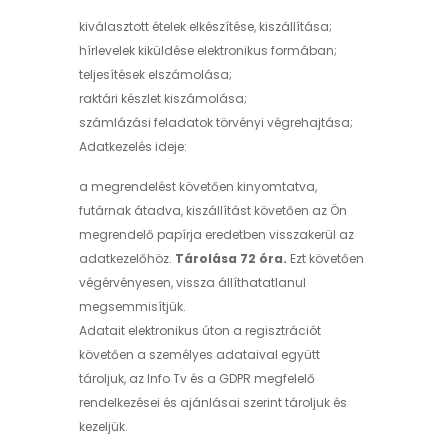
kiválasztott ételek elkészítése, kiszállítása;
hírlevelek kiküldése elektronikus formában;
teljesítések elszámolása;
raktári készlet kiszámolása;
számlázási feladatok törvényi végrehajtása;
Adatkezelés ideje:
a megrendelést követően kinyomtatva,
futárnak átadva, kiszállítást követően az Ön
megrendelő papírja eredetben visszakerül az
adatkezelőhöz.
Tárolása 72 óra.
Ezt követően
végérvényesen, vissza állíthatatlanul
megsemmisítjük.
Adatait elektronikus úton a regisztrációt
követően a személyes adataival együtt
tároljuk, az Info Tv és a GDPR megfelelő
rendelkezései és ajánlásai szerint tároljuk és
kezeljük.